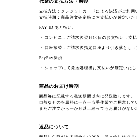
代金の支払方法・時期
支払方法：クレジットカードによる決済がご利用
支払時期：商品注文確定時にお支払いが確定いた
PAY ID あと払い:
・ コンビニ：ご請求後翌月10日のお支払い：支払
・ 口座振替：ご請求後指定口座より引き落とし
PayPay決済:
・ ショップにて発送処理後お支払いが確定いたし
商品のお届け時期
商品毎に記載する発送期間以内に発送致します。
自然なものを原料に一点一点手作業でご用意して
またご注文から一か月以上経ってもお届けがない
返品について
商品に欠陥がある場合をのぞき、基本的には返品