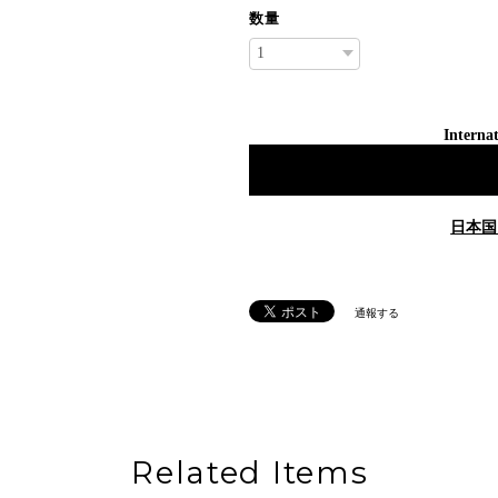
数量
Internat
日本国
通報する
Related Items