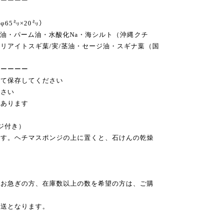
ーーーーー
65㍉×20㍉）
ツ油・パーム油・水酸化Na・海シルト（沖縄クチ
リアイトスギ葉/実/茎油・セージ油・スギナ葉（国
ーーーーー
けて保存してください
ださい
があります
ジ付き）
です。ヘチマスポンジの上に置くと、石けんの乾燥
（お急ぎの方、在庫数以上の数を希望の方は、ご購
送となります。