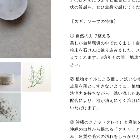
状の質感を、ぜひ全身で感じてく
【スギナソープの特徴】
① 自然の力で整える
美しい自然環境の中でたくましく
粉末を石けんに練り込みました。
えてくれます。3億年もの間、地球
さい。
② 植物オイルによる優しい洗い心
皮脂を落としすぎないように、植
洗浄力を持ちながら、洗い流した
配合により、泡が消えにくく溶け
いただけます。
③ 沖縄のクチャ（クレイ）と麻炭
沖縄の自然から採れる「クチャ」
み、角質や毛穴の汚れをしっかり