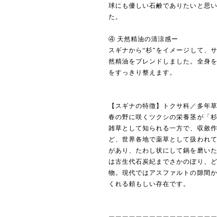
球にも優しい石鹸でありたいと思
た。
④ 天然精油の清涼感ー
スギナから“杉”をイメージして、
然精油をブレンドしました。全身
をすっきり整えます。
【スギナの特徴】トクサ科／多年
春の野に咲くツクシの栄養茎が「杉
雑草として知られる一方で、収斂
ど、世界各地で薬草として扱われ
があり、たわし状にして鍋を磨い
は古生代石炭紀までさかのぼり、
物。現代ではアスファルトの隙間
くれる頼もしい存在です。