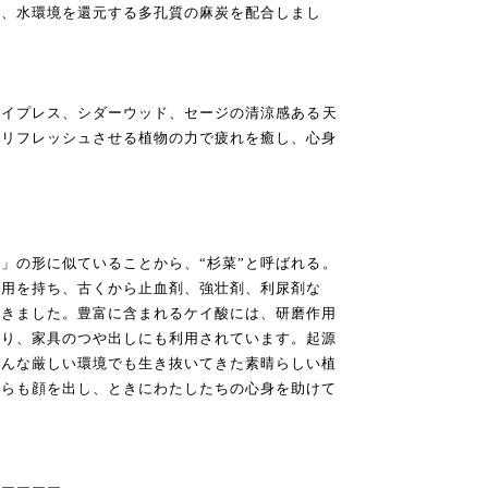
い、水環境を還元する多孔質の麻炭を配合しまし
サイプレス、シダーウッド、セージの清涼感ある天
をリフレッシュさせる植物の力で疲れを癒し、心身
草
」の形に似ていることから、“杉菜”と呼ばれる。
作用を持ち、古くから止血剤、強壮剤、利尿剤な
てきました。豊富に含まれるケイ酸には、研磨作用
たり、家具のつや出しにも利用されています。起源
どんな厳しい環境でも生き抜いてきた素晴らしい植
からも顔を出し、ときにわたしたちの心身を助けて