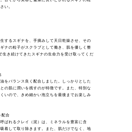
ださい。
自生するスギナを、手摘みして天日乾燥させ、その
スギナの粒子がスクラブとして働き、肌を優しく整
で生き続けてきたスギナの生命力を受け取ってくだ
地
物油をバランス良く配合しました。しっかりとした
あとの肌に潤いを残すのが特徴です。また、特別な
にくいので、きめ細かい泡立ちを最後までお楽しみ
を配合
と呼ばれるクレイ（泥）は、ミネラルを豊富に含
と吸着して取り除きます。また、肌だけでなく、地