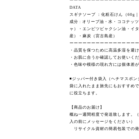
ーーーーーーーーーーーーーーー
DATA
スギナソープ ：化粧石けん（60g｜φ
成分 : オリーブ油・水・ココナッ
ャ）・エンピツビャクシン油・イタ
産）・麻炭（宮古島産）
ーーーーーーーーーーーーーーー
・品質を保つために高温多湿を避
・お肌に合うか確認してお使いく
・色味や模様の現れ方には個体差
◾️ジッパー付き袋入（ヘチマスポン
袋に入れたまま旅先にもおすすめ
に役立ちます。
【商品のお届け】
概ね一週間程度で発送致します。
入の前にメッセージをください）
リサイクル資材の簡易包装での発