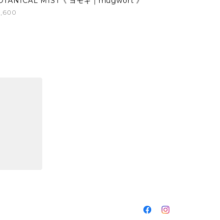
OTANICAL MIST《 ヨモギ｜mugwort 》
,600