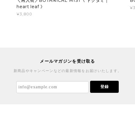
＼再入荷／BOTANICAL MIST《 ドクダミ｜
B
heart leaf 》
¥3
¥3,800
メールマガジンを受け取る
新商品やキャンペーンなどの最新情報をお届けいたします。
登録
記