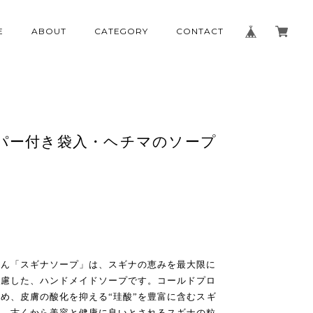
E
ABOUT
CATEGORY
CONTACT
パー付き袋入・ヘチマのソープ
けん「スギナソープ」は、スギナの恵みを最大限に
配慮した、ハンドメイドソープです。コールドプロ
め、皮膚の酸化を抑える“珪酸”を豊富に含むスギ
た。古くから美容と健康に良いとされるスギナの粒