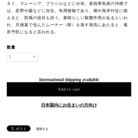
タイ、マレーシア、ブラジルなどに分布。亜熱帯気候の沖縄で
は、原野や森などに自生。有用植物であり、畑や海岸付近に植
えると、防風の役目も担う。素晴らしい殺菌作用があるといわ
れ、月桃葉で包んだムーチー（餅）を蒸す蒸気にあたると、風
邪予防になると言われる。
数量
International shipping available
Add to cart
日本国内にお住まいの方向け
通報する