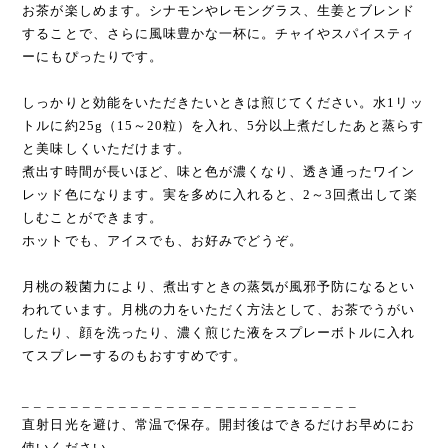
お茶が楽しめます。シナモンやレモングラス、生姜とブレンド
することで、さらに風味豊かな一杯に。チャイやスパイスティ
ーにもぴったりです。
しっかりと効能をいただきたいときは煎じてください。水1リッ
トルに約25g（15～20粒）を入れ、5分以上煮だしたあと蒸らす
と美味しくいただけます。
煮出す時間が長いほど、味と色が濃くなり、透き通ったワイン
レッド色になります。実を多めに入れると、2～3回煮出して楽
しむことができます。
ホットでも、アイスでも、お好みでどうぞ。
月桃の殺菌力により、煮出すときの蒸気が風邪予防になるとい
われています。月桃の力をいただく方法として、お茶でうがい
したり、顔を洗ったり、濃く煎じた液をスプレーボトルに入れ
てスプレーするのもおすすめです。
_ _ _ _ _ _ _ _ _ _ _ _ _ _ _ _ _ _ _ _ _ _ _ _ _ _ _ _
直射日光を避け、常温で保存。開封後はできるだけお早めにお
使いください。