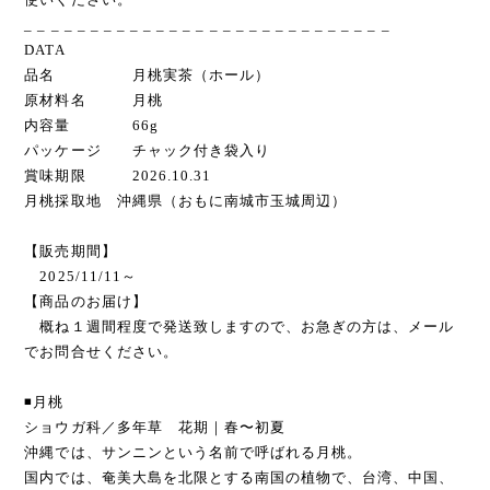
_ _ _ _ _ _ _ _ _ _ _ _ _ _ _ _ _ _ _ _ _ _ _ _ _ _ _ _
DATA
品名 月桃実茶（ホール）
原材料名 月桃
内容量 66g
パッケージ チャック付き袋入り
賞味期限 2026.10.31
月桃採取地 沖縄県（おもに南城市玉城周辺）
【販売期間】
2025/11/11～
【商品のお届け】
概ね１週間程度で発送致しますので、お急ぎの方は、メール
でお問合せください。
◾️月桃
ショウガ科／多年草 花期｜春〜初夏
沖縄では、サンニンという名前で呼ばれる月桃。
国内では、奄美大島を北限とする南国の植物で、台湾、中国、