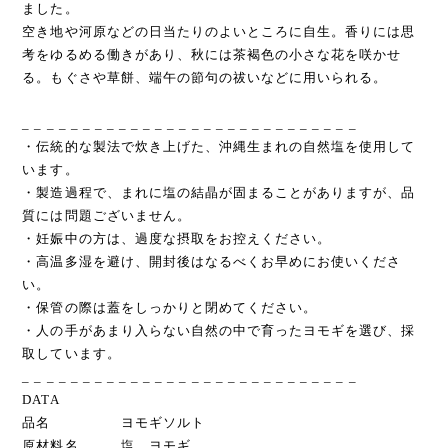
ました。
空き地や河原などの日当たりのよいところに自生。香りには思
考をゆるめる働きがあり、秋には茶褐色の小さな花を咲かせ
る。もぐさや草餅、端午の節句の祓いなどに用いられる。
_ _ _ _ _ _ _ _ _ _ _ _ _ _ _ _ _ _ _ _ _ _ _ _ _ _ _ _
・伝統的な製法で炊き上げた、沖縄生まれの自然塩を使用して
います。
・製造過程で、まれに塩の結晶が固まることがありますが、品
質には問題ございません。
・妊娠中の方は、過度な摂取をお控えください。
・高温多湿を避け、開封後はなるべくお早めにお使いくださ
い。
・保管の際は蓋をしっかりと閉めてください。
・人の手があまり入らない自然の中で育ったヨモギを選び、採
取しています。
_ _ _ _ _ _ _ _ _ _ _ _ _ _ _ _ _ _ _ _ _ _ _ _ _ _ _ _
DATA
品名 ヨモギソルト
原材料名 塩、ヨモギ