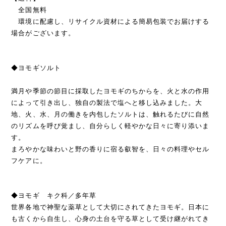
全国無料
環境に配慮し、リサイクル資材による簡易包装でお届けする
場合がございます。
◆ヨモギソルト
満月や季節の節目に採取したヨモギのちからを、火と水の作用
によって引き出し、独自の製法で塩へと移し込みました。大
地、火、水、月の働きを内包したソルトは、触れるたびに自然
のリズムを呼び覚まし、自分らしく軽やかな日々に寄り添いま
す。
まろやかな味わいと野の香りに宿る叡智を、日々の料理やセル
フケアに。
◆ヨモギ キク科／多年草
世界各地で神聖な薬草として大切にされてきたヨモギ。日本に
も古くから自生し、心身の土台を守る草として受け継がれてき